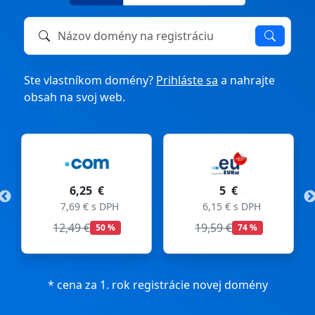
Názov domény na registráciu alebo prevod
Ste vlastníkom domény?
Prihláste sa
a nahrajte
obsah na svoj web.
6,25 €
5 €
7,69 € s DPH
6,15 € s DPH
12,49 €
19,59 €
50 %
74 %
* cena za 1. rok registrácie novej domény