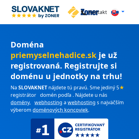
Kontakt
Doména
priemyselnehadice.sk
je už
registrovaná. Registrujte si
doménu u jednotky na trhu!
Na
SLOVAKNET
nájdete tú pravú. Sme jediný 5
★
registrátor domén podľa . Nájdete u nás
domény
,
webhosting
a
webhosting
s najväčším
výberom
doménových koncoviek
.